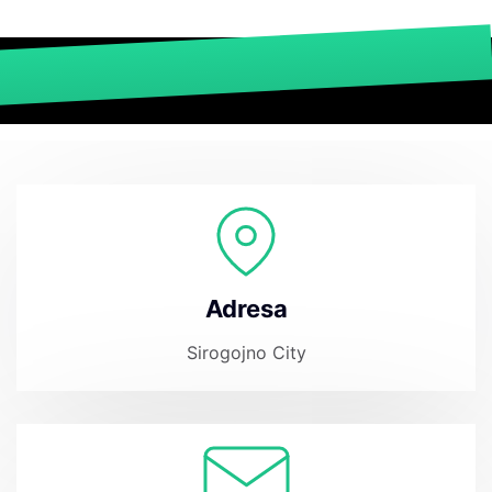
3
Adresa
Sirogojno City