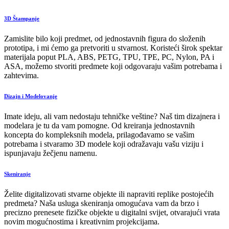
3D Štampanje
Zamislite bilo koji predmet, od jednostavnih figura do složenih
prototipa, i mi ćemo ga pretvoriti u stvarnost. Koristeći širok spektar
materijala poput PLA, ABS, PETG, TPU, TPE, PC, Nylon, PA i
ASA, možemo stvoriti predmete koji odgovaraju vašim potrebama i
zahtevima.
Dizajn i Modelovanje
Imate ideju, ali vam nedostaju tehničke veštine? Naš tim dizajnera i
modelara je tu da vam pomogne. Od kreiranja jednostavnih
koncepta do kompleksnih modela, prilagođavamo se vašim
potrebama i stvaramo 3D modele koji odražavaju vašu viziju i
ispunjavaju žečjenu namenu.
Skeniranje
Želite digitalizovati stvarne objekte ili napraviti replike postojećih
predmeta? Naša usluga skeniranja omogućava vam da brzo i
precizno prenesete fizičke objekte u digitalni svijet, otvarajući vrata
novim mogućnostima i kreativnim projekcijama.