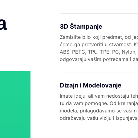
a
3D Štampanje
Zamislite bilo koji predmet, od je
ćemo ga pretvoriti u stvarnost. K
ABS, PETG, TPU, TPE, PC, Nylon, 
odgovaraju vašim potrebama i za
Dizajn i Modelovanje
Imate ideju, ali vam nedostaju te
tu da vam pomogne. Od kreiranja
modela, prilagođavamo se vašim
odražavaju vašu viziju i ispunjav