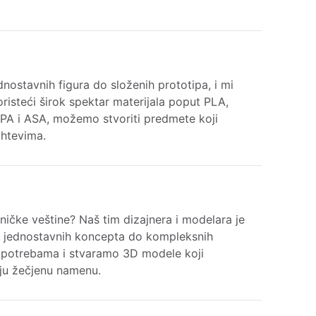
dnostavnih figura do složenih prototipa, i mi
oristeći širok spektar materijala poput PLA,
PA i ASA, možemo stvoriti predmete koji
htevima.
hničke veštine? Naš tim dizajnera i modelara je
 jednostavnih koncepta do kompleksnih
 potrebama i stvaramo 3D modele koji
aju žečjenu namenu.