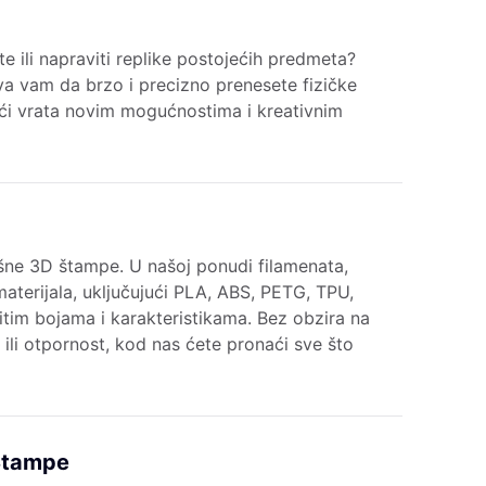
kte ili napraviti replike postojećih predmeta?
a vam da brzo i precizno prenesete fizičke
ajući vrata novim mogućnostima i kreativnim
ješne 3D štampe. U našoj ponudi filamenata,
aterijala, uključujući PLA, ABS, PETG, TPU,
čitim bojama i karakteristikama. Bez obzira na
st ili otpornost, kod nas ćete pronaći sve što
 Štampe