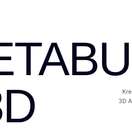
ETABU
3D
Kre
3D A