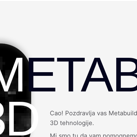
M
ETAB
3D
Cao! Pozdravlja vas Metabuild
3D tehnologije.
Mi smo tu da vam pomognemo da