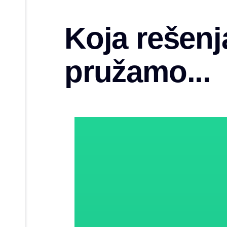
Koja rešenj
pružamo...