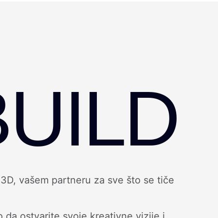
UILD
3D, vašem partneru za sve što se tiče
 ostvarite svoje kreativne vizije i