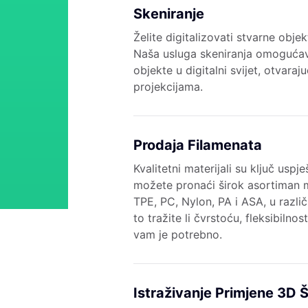
Skeniranje
Želite digitalizovati stvarne obje
Naša usluga skeniranja omogućav
objekte u digitalni svijet, otvar
projekcijama.
Prodaja Filamenata
Kvalitetni materijali su ključ usp
možete pronaći širok asortiman m
TPE, PC, Nylon, PA i ASA, u razli
to tražite li čvrstoću, fleksibilno
vam je potrebno.
Istraživanje Primjene 3D