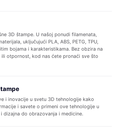
ješne 3D štampe. U našoj ponudi filamenata,
aterijala, uključujući PLA, ABS, PETG, TPU,
čitim bojama i karakteristikama. Bez obzira na
st ili otpornost, kod nas ćete pronaći sve što
 Štampe
e i inovacije u svetu 3D tehnologije kako
rmacije i savete o primeni ove tehnologije u
e i dizajna do obrazovanja i medicine.