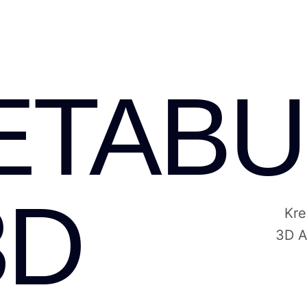
ETABU
3D
Kre
3D A