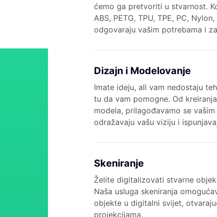
ćemo ga pretvoriti u stvarnost. K
ABS, PETG, TPU, TPE, PC, Nylon, 
odgovaraju vašim potrebama i za
Dizajn i Modelovanje
Imate ideju, ali vam nedostaju te
tu da vam pomogne. Od kreiranja
modela, prilagođavamo se vašim
odražavaju vašu viziju i ispunjav
Skeniranje
Želite digitalizovati stvarne obje
Naša usluga skeniranja omogućav
objekte u digitalni svijet, otvar
projekcijama.