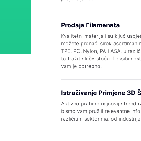
Prodaja Filamenata
Kvalitetni materijali su ključ usp
možete pronaći širok asortiman m
TPE, PC, Nylon, PA i ASA, u razli
to tražite li čvrstoću, fleksibilno
vam je potrebno.
Istraživanje Primjene 3D
Aktivno pratimo najnovije trendov
bismo vam pružili relevantne info
različitim sektorima, od industrij