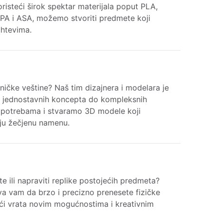
oristeći širok spektar materijala poput PLA,
PA i ASA, možemo stvoriti predmete koji
htevima.
hničke veštine? Naš tim dizajnera i modelara je
 jednostavnih koncepta do kompleksnih
 potrebama i stvaramo 3D modele koji
aju žečjenu namenu.
kte ili napraviti replike postojećih predmeta?
a vam da brzo i precizno prenesete fizičke
ajući vrata novim mogućnostima i kreativnim