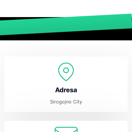
3
Adresa
Sirogojno City