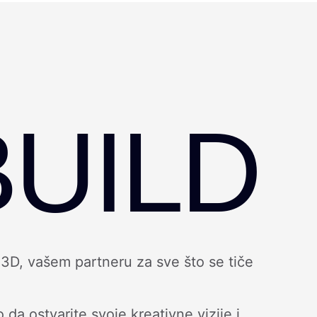
UILD
3D, vašem partneru za sve što se tiče
 ostvarite svoje kreativne vizije i