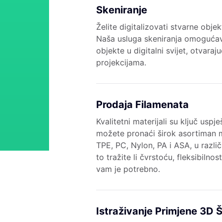
Skeniranje
Želite digitalizovati stvarne obje
Naša usluga skeniranja omogućav
objekte u digitalni svijet, otvar
projekcijama.
Prodaja Filamenata
Kvalitetni materijali su ključ usp
možete pronaći širok asortiman m
TPE, PC, Nylon, PA i ASA, u razli
to tražite li čvrstoću, fleksibilno
vam je potrebno.
Istraživanje Primjene 3D