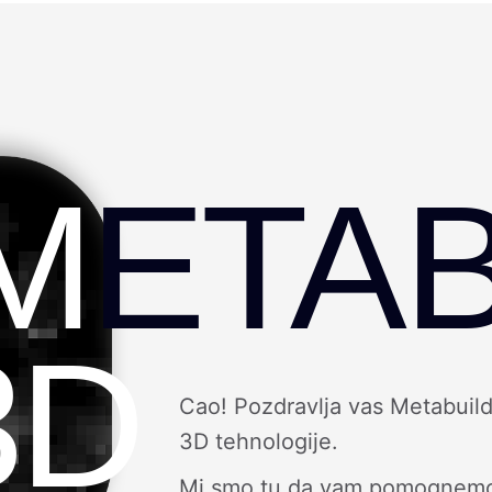
M
ETAB
3D
Cao! Pozdravlja vas Metabuild
3D tehnologije.
Mi smo tu da vam pomognemo da