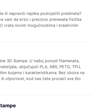
kte ili napraviti replike postojećih predmeta?
a vam da brzo i precizno prenesete fizičke
ajući vrata novim mogućnostima i kreativnim
ješne 3D štampe. U našoj ponudi filamenata,
aterijala, uključujući PLA, ABS, PETG, TPU,
čitim bojama i karakteristikama. Bez obzira na
st ili otpornost, kod nas ćete pronaći sve što
 Štampe