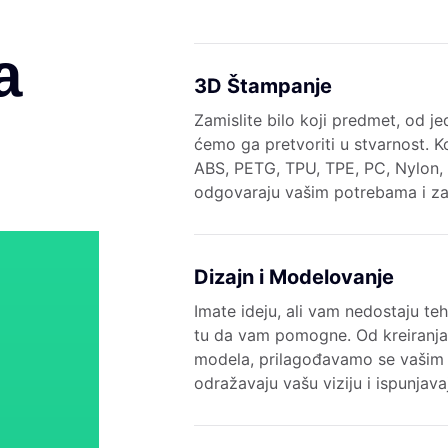
a
3D Štampanje
Zamislite bilo koji predmet, od je
ćemo ga pretvoriti u stvarnost. K
ABS, PETG, TPU, TPE, PC, Nylon, 
odgovaraju vašim potrebama i za
Dizajn i Modelovanje
Imate ideju, ali vam nedostaju te
tu da vam pomogne. Od kreiranja
modela, prilagođavamo se vašim
odražavaju vašu viziju i ispunjav