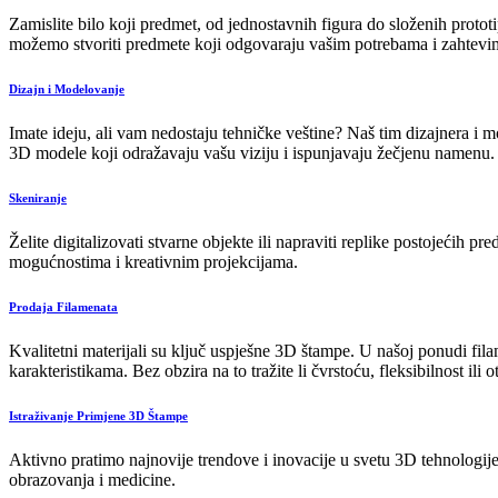
Zamislite bilo koji predmet, od jednostavnih figura do složenih prot
možemo stvoriti predmete koji odgovaraju vašim potrebama i zahtevi
Dizajn i Modelovanje
Imate ideju, ali vam nedostaju tehničke veštine? Naš tim dizajnera 
3D modele koji odražavaju vašu viziju i ispunjavaju žečjenu namenu.
Skeniranje
Želite digitalizovati stvarne objekte ili napraviti replike postojećih 
mogućnostima i kreativnim projekcijama.
Prodaja Filamenata
Kvalitetni materijali su ključ uspješne 3D štampe. U našoj ponudi f
karakteristikama. Bez obzira na to tražite li čvrstoću, fleksibilnost ili
Istraživanje Primjene 3D Štampe
Aktivno pratimo najnovije trendove i inovacije u svetu 3D tehnologije 
obrazovanja i medicine.