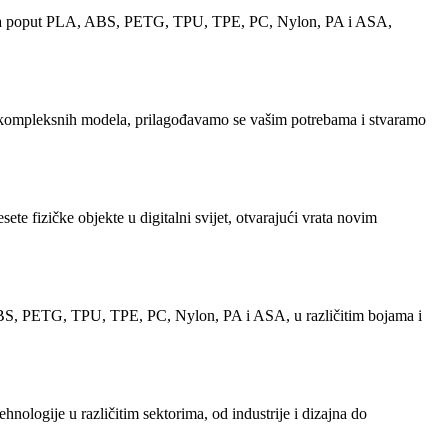
terijala poput PLA, ABS, PETG, TPU, TPE, PC, Nylon, PA i ASA,
do kompleksnih modela, prilagođavamo se vašim potrebama i stvaramo
ete fizičke objekte u digitalni svijet, otvarajući vrata novim
, ABS, PETG, TPU, TPE, PC, Nylon, PA i ASA, u različitim bojama i
nologije u različitim sektorima, od industrije i dizajna do