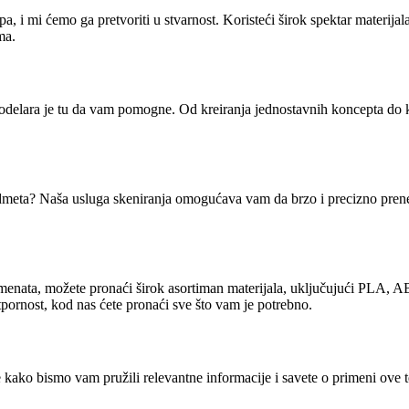
otipa, i mi ćemo ga pretvoriti u stvarnost. Koristeći širok spektar ma
ma.
i modelara je tu da vam pomogne. Od kreiranja jednostavnih koncepta 
predmeta? Naša usluga skeniranja omogućava vam da brzo i precizno prenes
ilamenata, možete pronaći širok asortiman materijala, uključujući PLA
 otpornost, kod nas ćete pronaći sve što vam je potrebno.
kako bismo vam pružili relevantne informacije i savete o primeni ove teh