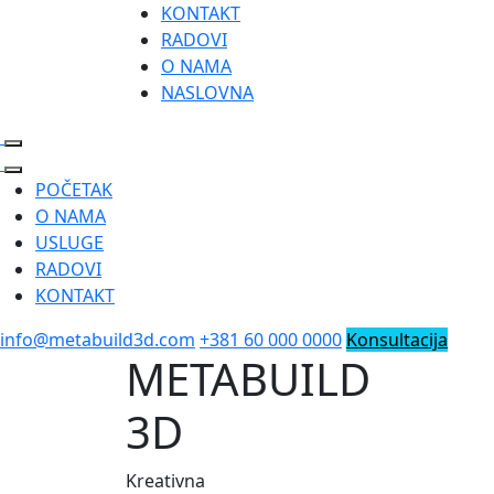
KONTAKT
RADOVI
O NAMA
NASLOVNA
POČETAK
O NAMA
USLUGE
RADOVI
KONTAKT
info@metabuild3d.com
+381 60 000 0000
Konsultacija
METABUILD
3D
Kreativna