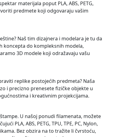
k spektar materijala poput PLA, ABS, PETG,
tvoriti predmete koji odgovaraju vašim
eštine? Naš tim dizajnera i modelara je tu da
ih koncepta do kompleksnih modela,
varamo 3D modele koji odražavaju vašu
napraviti replike postojećih predmeta? Naša
 i precizno prenesete fizičke objekte u
mogućnostima i kreativnim projekcijama.
3D štampe. U našoj ponudi filamenata, možete
čujući PLA, ABS, PETG, TPU, TPE, PC, Nylon,
ikama. Bez obzira na to tražite li čvrstoću,