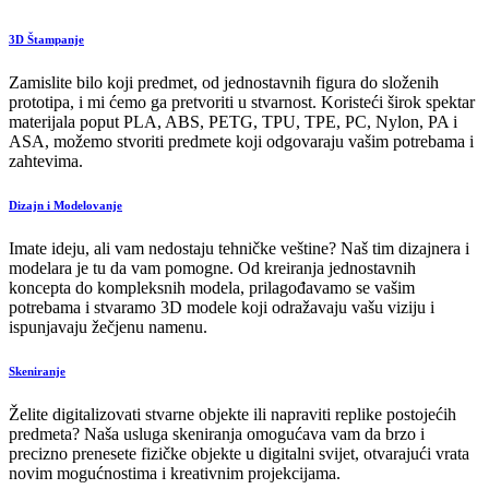
3D Štampanje
Zamislite bilo koji predmet, od jednostavnih figura do složenih
prototipa, i mi ćemo ga pretvoriti u stvarnost. Koristeći širok spektar
materijala poput PLA, ABS, PETG, TPU, TPE, PC, Nylon, PA i
ASA, možemo stvoriti predmete koji odgovaraju vašim potrebama i
zahtevima.
Dizajn i Modelovanje
Imate ideju, ali vam nedostaju tehničke veštine? Naš tim dizajnera i
modelara je tu da vam pomogne. Od kreiranja jednostavnih
koncepta do kompleksnih modela, prilagođavamo se vašim
potrebama i stvaramo 3D modele koji odražavaju vašu viziju i
ispunjavaju žečjenu namenu.
Skeniranje
Želite digitalizovati stvarne objekte ili napraviti replike postojećih
predmeta? Naša usluga skeniranja omogućava vam da brzo i
precizno prenesete fizičke objekte u digitalni svijet, otvarajući vrata
novim mogućnostima i kreativnim projekcijama.