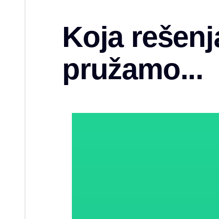
Koja rešenj
pružamo...