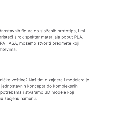
dnostavnih figura do složenih prototipa, i mi
oristeći širok spektar materijala poput PLA,
PA i ASA, možemo stvoriti predmete koji
htevima.
hničke veštine? Naš tim dizajnera i modelara je
 jednostavnih koncepta do kompleksnih
 potrebama i stvaramo 3D modele koji
aju žečjenu namenu.