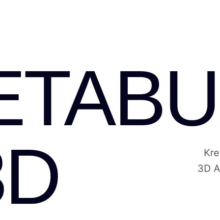
ETABU
3D
Kre
3D A