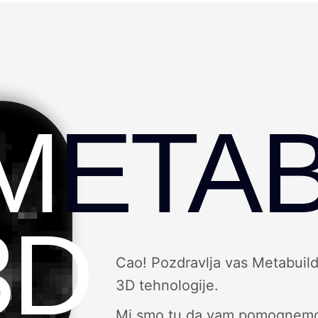
M
ETAB
3D
Cao! Pozdravlja vas Metabuild
3D tehnologije.
Mi smo tu da vam pomognemo da