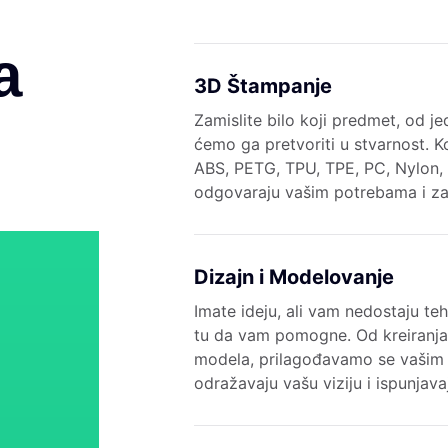
a
3D Štampanje
Zamislite bilo koji predmet, od je
ćemo ga pretvoriti u stvarnost. K
ABS, PETG, TPU, TPE, PC, Nylon, 
odgovaraju vašim potrebama i za
Dizajn i Modelovanje
Imate ideju, ali vam nedostaju te
tu da vam pomogne. Od kreiranja
modela, prilagođavamo se vašim
odražavaju vašu viziju i ispunjav