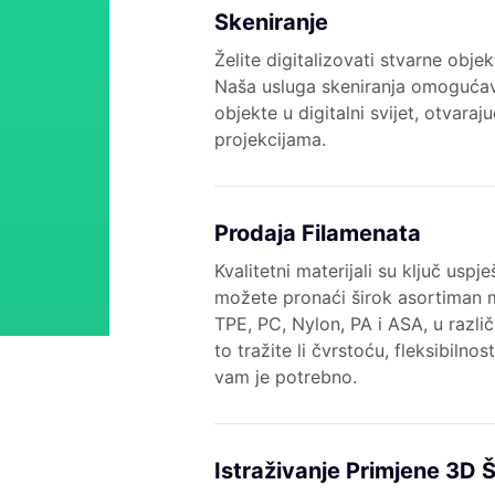
Skeniranje
Želite digitalizovati stvarne obje
Naša usluga skeniranja omogućav
objekte u digitalni svijet, otvar
projekcijama.
Prodaja Filamenata
Kvalitetni materijali su ključ usp
možete pronaći širok asortiman m
TPE, PC, Nylon, PA i ASA, u razli
to tražite li čvrstoću, fleksibilno
vam je potrebno.
Istraživanje Primjene 3D