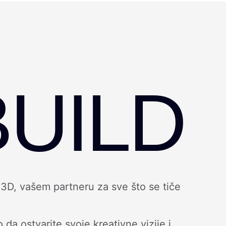
UILD
3D, vašem partneru za sve što se tiče
 ostvarite svoje kreativne vizije i