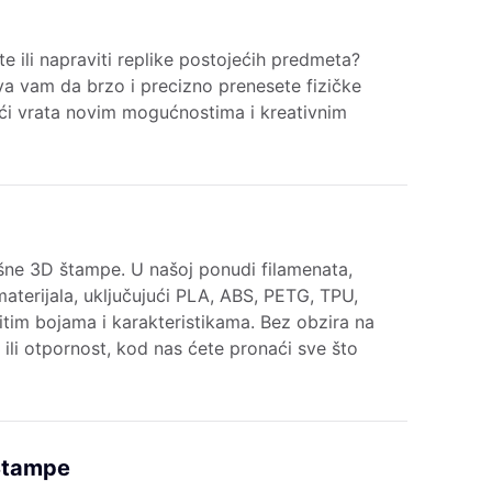
kte ili napraviti replike postojećih predmeta?
a vam da brzo i precizno prenesete fizičke
ajući vrata novim mogućnostima i kreativnim
ješne 3D štampe. U našoj ponudi filamenata,
aterijala, uključujući PLA, ABS, PETG, TPU,
čitim bojama i karakteristikama. Bez obzira na
st ili otpornost, kod nas ćete pronaći sve što
 Štampe