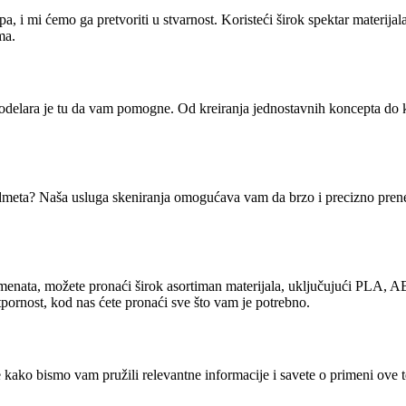
otipa, i mi ćemo ga pretvoriti u stvarnost. Koristeći širok spektar ma
ma.
i modelara je tu da vam pomogne. Od kreiranja jednostavnih koncepta 
predmeta? Naša usluga skeniranja omogućava vam da brzo i precizno prenes
ilamenata, možete pronaći širok asortiman materijala, uključujući PLA
 otpornost, kod nas ćete pronaći sve što vam je potrebno.
kako bismo vam pružili relevantne informacije i savete o primeni ove teh