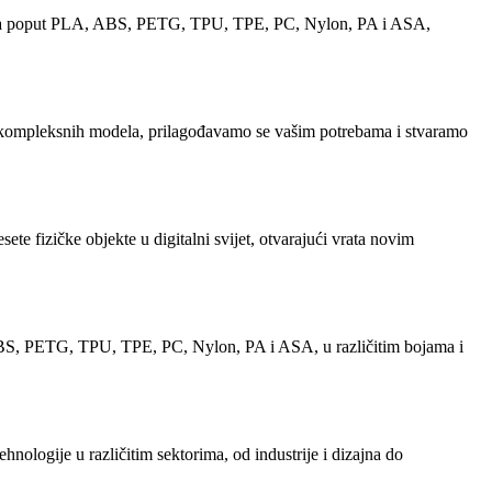
terijala poput PLA, ABS, PETG, TPU, TPE, PC, Nylon, PA i ASA,
do kompleksnih modela, prilagođavamo se vašim potrebama i stvaramo
ete fizičke objekte u digitalni svijet, otvarajući vrata novim
, ABS, PETG, TPU, TPE, PC, Nylon, PA i ASA, u različitim bojama i
nologije u različitim sektorima, od industrije i dizajna do