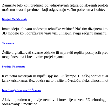
Zamislite bilo koji predmet, od jednostavnih figura do složenih prot
možemo stvoriti predmete koji odgovaraju vašim potrebama i zahtevi
Dizajn i Modelovanje
Imate ideju, ali vam nedostaju tehničke veštine? Naš tim dizajnera 
3D modele koji odražavaju vašu viziju i ispunjavaju žečjenu namenu.
Skeniranje
Želite digitalizovati stvarne objekte ili napraviti replike postojećih 
mogućnostima i kreativnim projekcijama.
Prodaja Filamenata
Kvalitetni materijali su ključ uspješne 3D štampe. U našoj ponudi f
karakteristikama. Bez obzira na to tražite li čvrstoću, fleksibilnost ili
Istraživanje Primjene 3D Štampe
Aktivno pratimo najnovije trendove i inovacije u svetu 3D tehnologije 
obrazovanja i medicine.