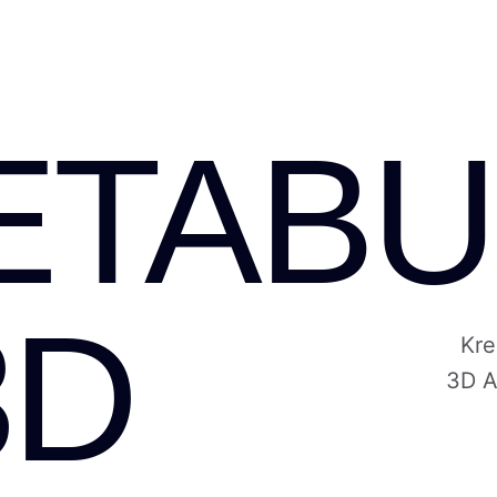
ETABU
3D
Kre
3D A