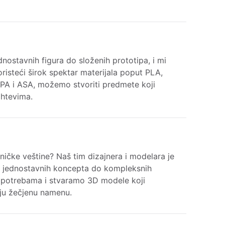
dnostavnih figura do složenih prototipa, i mi
oristeći širok spektar materijala poput PLA,
PA i ASA, možemo stvoriti predmete koji
htevima.
hničke veštine? Naš tim dizajnera i modelara je
 jednostavnih koncepta do kompleksnih
 potrebama i stvaramo 3D modele koji
aju žečjenu namenu.