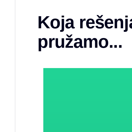
Koja rešenj
pružamo...