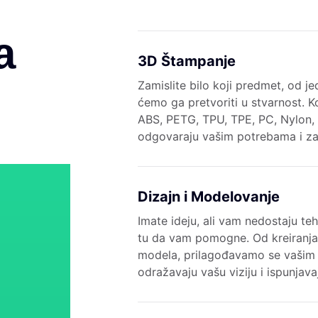
a
3D Štampanje
Zamislite bilo koji predmet, od je
ćemo ga pretvoriti u stvarnost. K
ABS, PETG, TPU, TPE, PC, Nylon, 
odgovaraju vašim potrebama i za
Dizajn i Modelovanje
Imate ideju, ali vam nedostaju te
tu da vam pomogne. Od kreiranja
modela, prilagođavamo se vašim
odražavaju vašu viziju i ispunjav