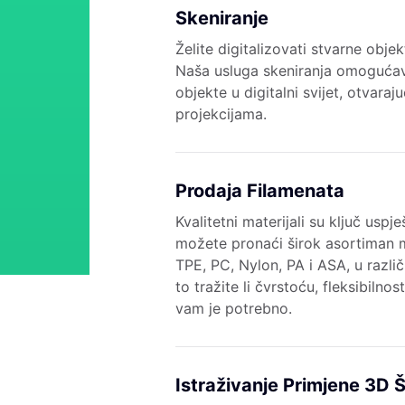
Skeniranje
Želite digitalizovati stvarne obje
Naša usluga skeniranja omogućav
objekte u digitalni svijet, otvar
projekcijama.
Prodaja Filamenata
Kvalitetni materijali su ključ usp
možete pronaći širok asortiman m
TPE, PC, Nylon, PA i ASA, u razli
to tražite li čvrstoću, fleksibilno
vam je potrebno.
Istraživanje Primjene 3D