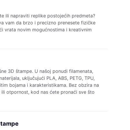
kte ili napraviti replike postojećih predmeta?
a vam da brzo i precizno prenesete fizičke
ajući vrata novim mogućnostima i kreativnim
ješne 3D štampe. U našoj ponudi filamenata,
aterijala, uključujući PLA, ABS, PETG, TPU,
čitim bojama i karakteristikama. Bez obzira na
st ili otpornost, kod nas ćete pronaći sve što
 Štampe