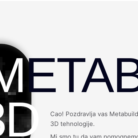
M
ETAB
3D
Cao! Pozdravlja vas Metabuild
3D tehnologije.
Mi smo tu da vam pomognemo da