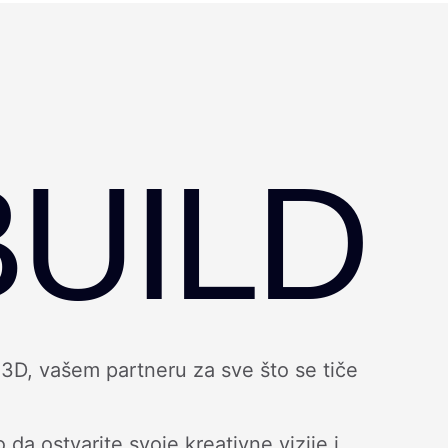
UILD
3D, vašem partneru za sve što se tiče
 ostvarite svoje kreativne vizije i